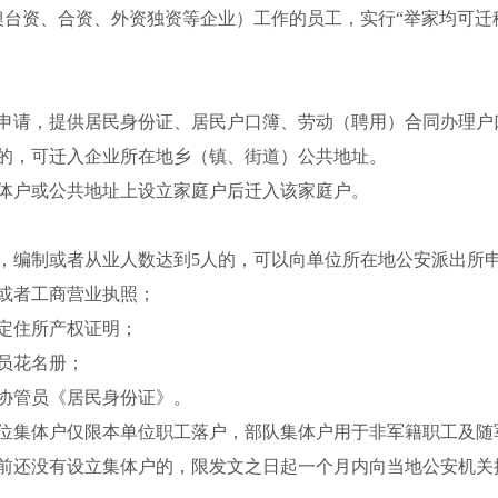
台资、合资、外资独资等企业）工作的员工，实行“举家均可迁
申请，提供居民身份证、居民户口簿、劳动（聘用）合同办理户
的，可迁入企业所在地乡（镇、街道）公共地址。
体户或公共地址上设立家庭户后迁入该家庭户。
，编制或者从业人数达到
5
人的，可以向单位所在地公安派出所
或者工商营业执照；
定住所产权证明；
员花名册；
协管员《居民身份证》。
位集体户仅限本单位职工落户，部队集体户用于非军籍职工及随
前还没有设立集体户的，限发文之日起一个月内向当地公安机关