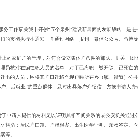
服务工作事关我市开创“五个泉州”建设新局面的发展战略，是进
不扣的贯彻执行本通知，并通过网络、报刊、微信公众号、微博
址上的家庭户的管理，对符合设立集体户条件的部队、机关、团
管理员核对在编在职人员的名单，对于已离职、被开除、已死亡
合迁出的人员，应将其户口迁移至现户籍所在乡（镇、街道）公
落户、后就业”的重点群体，及时出具落户介绍信，方便申请人办
对于申请人提供的材料足以证明其相互间关系的或公安机关通过
的材料指：居民户口簿、户籍档案、出生医学证明、亲权鉴定、
档案等。